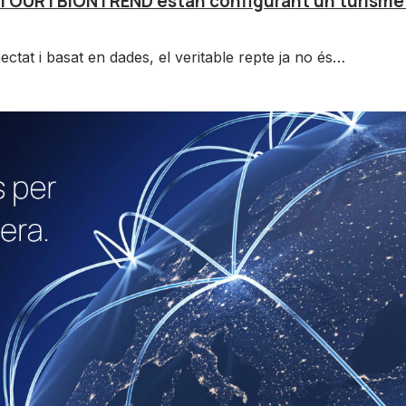
TOUR i BIONTREND estan configurant un turisme 
ctat i basat en dades, el veritable repte ja no és…