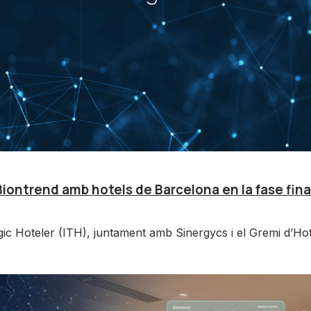
iontrend amb hotels de Barcelona en la fase final
ògic Hoteler (ITH), juntament amb Sinergycs i el Gremi d’H