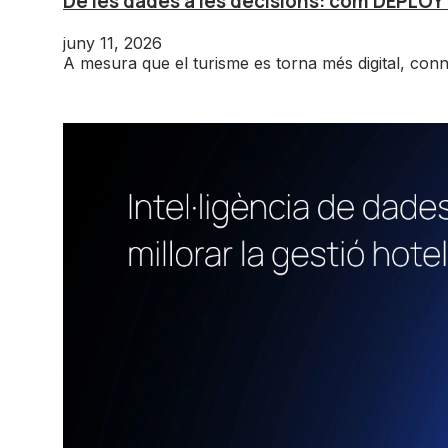
De les dades a les decisions: com DEPLOY
juny 11, 2026
A mesura que el turisme es torna més digital, conne