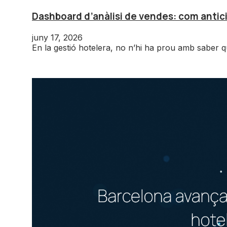
Dashboard d’anàlisi de vendes: com antici
juny 17, 2026
En la gestió hotelera, no n’hi ha prou amb saber qu