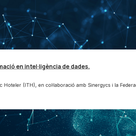
rmació en intel·ligència de dades.
ic Hoteler (ITH), en col·laboració amb Sinergycs i la Feder