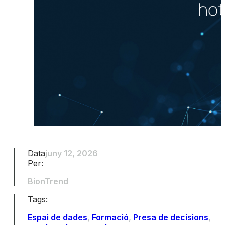
Data
juny 12, 2026
Per:
BionTrend
Tags:
Espai de dades
,
Formació
,
Presa de decisions
,