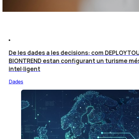
De les dades a les decisions: com DEPLOYTOU
BIONTREND estan configurant un turisme mé
intel·ligent
Dades