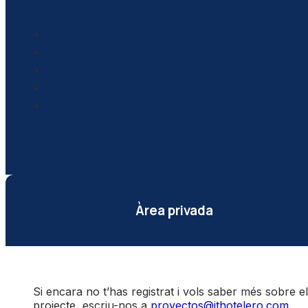
Àrea privada
Si encara no t’has registrat i vols saber més sobre el
projecte, escriu-nos a
proyectos@ithotelero.com
.