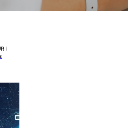
R i
s