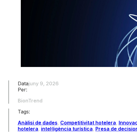
Data
juny 9, 2026
Per:
BionTrend
Tags:
Anàlisi de dades
,
Competitivitat hotelera
,
Innovac
hotelera
,
intel·ligència turística
,
Presa de decisio